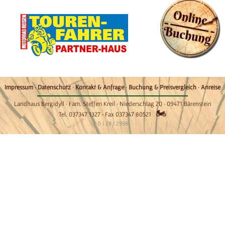
Impressum
·
Datenschutz
·
Kontakt & Anfrage
·
Buchung & Preisvergleich
·
Anreise
Landhaus Bergidyll · Fam. Steffen Kreil · Niederschlag 20 · 09471 Bärenstein
🏍
Tel. 037347 1327 · Fax 037347 80521
0 | 28 | 2998